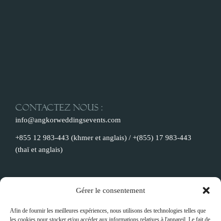
Contactez nous :
info@angkorweddingsevents.com
+855 12 983-443 (khmer et anglais) / +(855) 17 983-443
(thaï et anglais)
Notre adresse :
Gérer le consentement
H177 Borie Sokleap, Phum Kok Tnoat, Khm Kandek, Srok
Afin de fournir les meilleures expériences, nous utilisons des technologies telles que
Prasat Bakong, Siem Reap, Cambodge
les cookies pour stocker et/ou accéder aux informations relatives à l'appareil. Le fait de