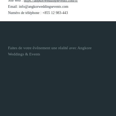
Site web :
https://angkorweddingsevents.com/fr
Email: info@angkorweddingsevents.com
Numéro de téléphone : +855 12 983-443
Faites de votre événement une réalité avec Angkore
Weddings & Events